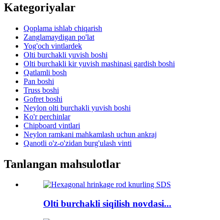
Kategoriyalar
Qoplama ishlab chiqarish
Zanglamaydigan po'lat
Yog'och vintlardek
Olti burchakli yuvish boshi
Olti burchakli kir yuvish mashinasi gardish boshi
Qatlamli bosh
Pan boshi
Truss boshi
Gofret boshi
Neylon olti burchakli yuvish boshi
Ko'r perchinlar
Chipboard vintlari
Neylon ramkani mahkamlash uchun ankraj
Qanotli o'z-o'zidan burg'ulash vinti
Tanlangan mahsulotlar
Olti burchakli siqilish novdasi...