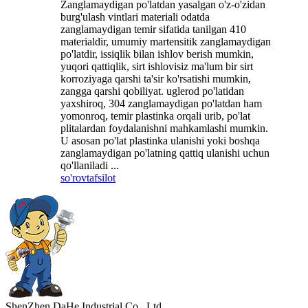
Zanglamaydigan po'latdan yasalgan o'z-o'zidan
burg'ulash vintlari materiali odatda
zanglamaydigan temir sifatida tanilgan 410
materialdir, umumiy martensitik zanglamaydigan
po'latdir, issiqlik bilan ishlov berish mumkin,
yuqori qattiqlik, sirt ishlovisiz ma'lum bir sirt
korroziyaga qarshi ta'sir ko'rsatishi mumkin,
zangga qarshi qobiliyat. uglerod po'latidan
yaxshiroq, 304 zanglamaydigan po'latdan ham
yomonroq, temir plastinka orqali urib, po'lat
plitalardan foydalanishni mahkamlashi mumkin.
U asosan po'lat plastinka ulanishi yoki boshqa
zanglamaydigan po'latning qattiq ulanishi uchun
qo'llaniladi ...
so'rov
tafsilot
ShenZhen DaHe Industrial Co., Ltd.