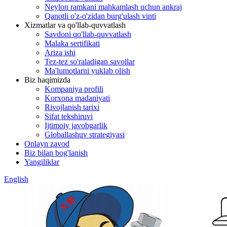
Neylon ramkani mahkamlash uchun ankraj
Qanotli o'z-o'zidan burg'ulash vinti
Xizmatlar va qo'llab-quvvatlash
Savdoni qo'llab-quvvatlash
Malaka sertifikati
Ariza ishi
Tez-tez so'raladigan savollar
Ma'lumotlarni yuklab olish
Biz haqimizda
Kompaniya profili
Korxona madaniyati
Rivojlanish tarixi
Sifat tekshiruvi
Ijtimoiy javobgarlik
Globallashuv strategiyasi
Onlayn zavod
Biz bilan bog'lanish
Yangiliklar
English