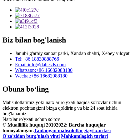
Biz bilan bog'lanish
Janubi-g'arbiy sanoat parki, Xandan shahri, Xebey viloyati
Tel:
+86 18830888766
Email:
info@dahesds.com
Whatsapp:
+86 16682088180
Wechat:
+86 16682088180
Obuna bo‘ling
Mahsulotlarimiz yoki narxlar ro'yxati haqida so'rovlar uchun
elektron pochtangizni bizga qoldiring va biz 24 soat ichida
bog'lanamiz.
Narxlar ro'yxati uchun so'rov
© Mualliflik huquqi 20102022: Barcha huquqlar
himoyalangan.
Tanlangan mahsulotlar
Sayt xaritasi
O'zo'zidan burg'ulash vinti
Mahkamlagich turlari