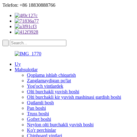
Telefon: +86 18830888766
Uy
Mahsulotlar
Qoplama ishlab chiqarish
Zanglamaydigan po'lat
Yog'och vintlardek
Olti burchakli yuvish boshi
Olti burchakli kir yuvish mashinasi gardish boshi
Qatlamli bosh
Pan boshi
Truss boshi
Gofret boshi
Neylon olti burchakli yuvish boshi
Ko'r perchinlar
Chipboard vintlari