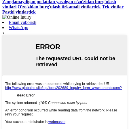
Zanglamaydigan po'latdan yasalgan o'zo'zidan burg'ulash
vintlari
O'zo'zidan burg'ulash tirkamali vintlardek
Tek vintlar
Pastki vintlardek
Email yuborish
WhatsApp
x