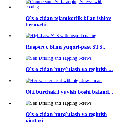
O'z-o'zidan tejamkorlik bilan ishlov
beruvchi...
Ruspert c bilan yuqori-past STS...
O'z-o'zidan burg'ulash va teginish ...
Olti burchakli yuvish boshi baland...
O'z-o'zidan burg'ulash va teginish
vintlari