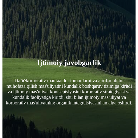
Ijtimoiy javobgarlik
Da
he
korporativ manfaatdor tomonlarni va atrof-muhitni
muhofaza qilish mas'uliyatini kundalik boshqaruv tizimiga kiritdi
va ijtimoiy mas'uliyat kontseptsiyasini korporativ strategiyasi va
kundalik faoliyatiga kiritdi, shu bilan ijtimoiy mas'uliyat va
korporativ mas'uliyatning organik integratsiyasini amalga oshirdi.