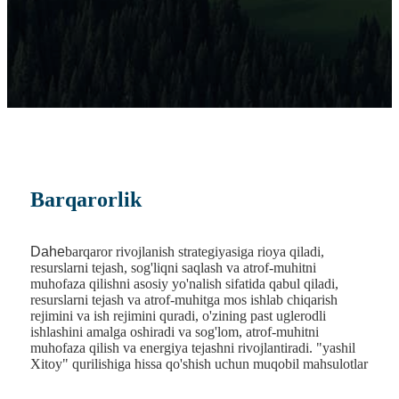
Barqarorlik
Dahe
barqaror rivojlanish strategiyasiga rioya qiladi,
resurslarni tejash, sog'liqni saqlash va atrof-muhitni
muhofaza qilishni asosiy yo'nalish sifatida qabul qiladi,
resurslarni tejash va atrof-muhitga mos ishlab chiqarish
rejimini va ish rejimini quradi, o'zining past uglerodli
ishlashini amalga oshiradi va sog'lom, atrof-muhitni
muhofaza qilish va energiya tejashni rivojlantiradi. "yashil
Xitoy" qurilishiga hissa qo'shish uchun muqobil mahsulotlar