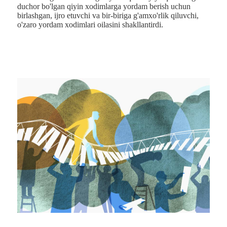
duchor bo'lgan qiyin xodimlarga yordam berish uchun
birlashgan, ijro etuvchi va bir-biriga g'amxo'rlik qiluvchi,
o'zaro yordam xodimlari oilasini shakllantirdi.