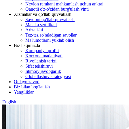
Neylon ramkani mahkamlash uchun ankraj
Qanotli o'z-o'zidan burg'ulash vinti
Xizmatlar va qo'llab-quvvatlash
Savdoni qo'llab-quvvatlash
Malaka sertifikati
Ariza ishi
Tez-tez so'raladigan savollar
Ma'lumotlarni yuklab olish
Biz haqimizda
Kompaniya profili
Korxona madaniyati
Rivojlanish tarixi
Sifat tekshiruvi
Ijtimoiy javobgarlik
Globallashuv strategiyasi
Onlayn zavod
Biz bilan bog'lanish
Yangiliklar
English