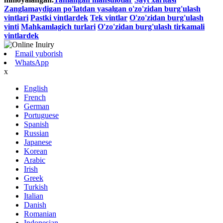
Zanglamaydigan po'latdan yasalgan o'zo'zidan burg'ulash
vintlari
Pastki vintlardek
Tek vintlar
O'zo'zidan burg'ulash
vinti
Mahkamlagich turlari
O'zo'zidan burg'ulash tirkamali
vintlardek
Email yuborish
WhatsApp
x
English
French
German
Portuguese
Spanish
Russian
Japanese
Korean
Arabic
Irish
Greek
Turkish
Italian
Danish
Romanian
Indonesian