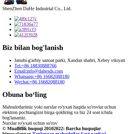
ShenZhen DaHe Industrial Co., Ltd.
Biz bilan bog'lanish
Janubi-g'arbiy sanoat parki, Xandan shahri, Xebey viloyati
Tel:
+86 18830888766
Email:
info@dahesds.com
Whatsapp:
+86 16682088180
Wechat:
+86 16682088180
Obuna bo‘ling
Mahsulotlarimiz yoki narxlar ro'yxati haqida so'rovlar uchun
elektron pochtangizni bizga qoldiring va biz 24 soat ichida
bog'lanamiz.
Narxlar ro'yxati uchun so'rov
© Mualliflik huquqi 20102022: Barcha huquqlar
himoyalangan.
Tanlangan mahsulotlar
Sayt xaritasi