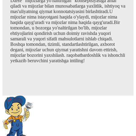
DaHe "mijozlarga yo'naltirilgan" kontseptsiyasiga amal
qiladi va mijozlar bilan munosabatlarga yaxlitlik, ishtiyoq va
mas'uliyatning qiymat konnotatsiyasini birlashtiradi.U
mijozlar nima istayotgani haqida o'ylaydi, mijozlar nima
haqida qayg'uradi va mijozlar nima haqida qayg'uradi.Bir
tomondan, u bozorga yo'naltirilgan bo'lib, mijozlar
ehtiyojlarini qondirish uchun doimiy ravishda yuqori
samarali va yuqori sifatli mahsulotlarni ishlab chiqadi.
Boshqa tomondan, tizimli, standartlashtirilgan, axborot
degani, mijozlar uchun qiymat yaratishni davom ettirish,
mijozlar bozorini yaxshilash. raqobatbardoshlik va ishonchli
yetkazib beruvchini yaratishga intiling!