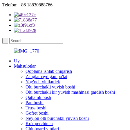
Telefon: +86 18830888766
Uy
Mahsulotlar
Qoplama ishlab chiqarish
Zanglamaydigan po'lat
Yog'och vintlardek
Olti burchakli yuvish boshi
Olti burchakli kir yuvish mashinasi gardish boshi
Qatlamli bosh
Pan boshi
Truss boshi
Gofret boshi
Neylon olti burchakli yuvish boshi
Ko'r perchinlar
Chipboard vintlari