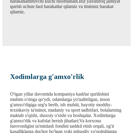
harakatlantiruvchi kuchi hisoblanadi.Biz yaxshiroq jamiyat
qurish uchun faol harakatlar qilamiz va tinimsiz harakat
qilamiz.
Xodimlarga g'amxo'rlik
O'tgan yillar davomida kompaniya kadrlar qurilishini
muhim o'ringa qo'ydi, odamlarga yo'naltirilgan, inson
g'amxo'rligiga urg'u berib, ish muhiti, hayotiy moddiy-
texnikaviy ta'minot, madaniy va sport tadbirlari, bolalarning
maktab o'qishi, shaxsiy o'sishi va boshqalar. Xodimlarga
g'amxo'rlik va kafolat berish jihatlari;Va korxona
farovonligini ta'minlash fondini tashkil etish orqali, og'ir
kasalliklarga duchor bo'lgan yoki iqtisodiy yo'qotishlarga