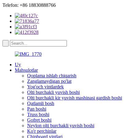
Telefon: +86 18830888766
Uy
Mahsulotlar
Qoplama ishlab chiqarish
Zanglamaydigan po'lat
Yog'och vintlardek
Olti burchakli yuvish boshi
Olti burchakli kir yuvish mashinasi gardish boshi
Qatlamli bosh
Pan boshi
Truss boshi
Gofret boshi
Neylon olti burchakli yuvish boshi
Ko'r perchinlar
Chipboard vintlari