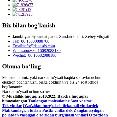
Biz bilan bog'lanish
Janubi-g'arbiy sanoat parki, Xandan shahri, Xebey viloyati
Tel:
+86 18830888766
Email:
info@dahesds.com
Whatsapp:
+86 16682088180
Wechat:
+86 16682088180
Obuna bo‘ling
Mahsulotlarimiz yoki narxlar ro'yxati haqida so'rovlar uchun
elektron pochtangizni bizga qoldiring va biz 24 soat ichida
bog'lanamiz.
Narxlar ro'yxati uchun so'rov
© Mualliflik huquqi 20102022: Barcha huquqlar
himoyalangan.
Tanlangan mahsulotlar
Sayt xaritasi
Tek vintlar
O'zo'zidan burg'ulash tirkamali vintlardek
Mahkamlagich turlari
Pastki vintlardek
Zanglamaydigan
po'latdan yasalgan o'zo'zidan burg'ulash vintlari
O'zo'zidan