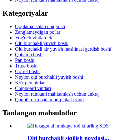
Kategoriyalar
Qoplama ishlab chiqarish
Zanglamaydigan po'lat
Yog'och vintlardek
Olti burchakli yuvish boshi
Olti burchakli kir yuvish mashinasi gardish boshi
Qatlamli bosh
Pan boshi
Truss boshi
Gofret boshi
Neylon olti burchakli yuvish boshi
Ko'r perchinlar
Chipboard vintlari
Neylon ramkani mahkamlash uchun ankraj
Qanotli o'z-o'zidan burg'ulash vinti
Tanlangan mahsulotlar
Olti burchakli siqilish novdasi...