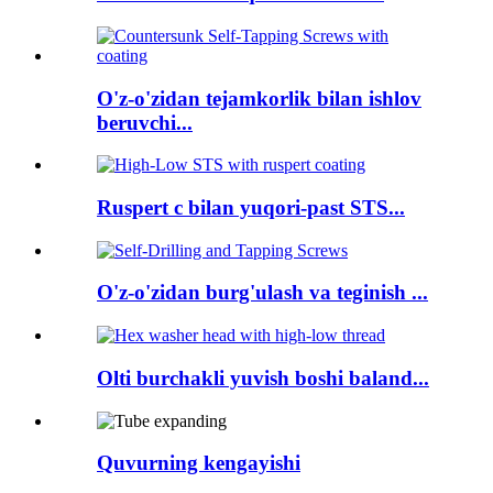
O'z-o'zidan tejamkorlik bilan ishlov
beruvchi...
Ruspert c bilan yuqori-past STS...
O'z-o'zidan burg'ulash va teginish ...
Olti burchakli yuvish boshi baland...
Quvurning kengayishi