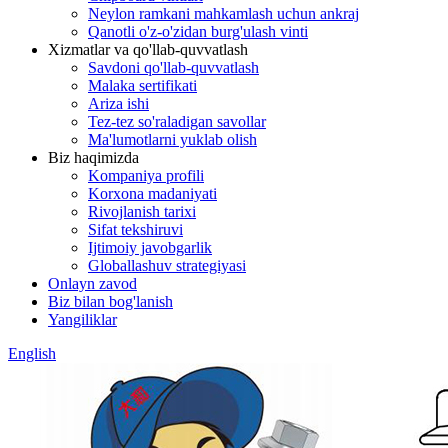
Neylon ramkani mahkamlash uchun ankraj
Qanotli o'z-o'zidan burg'ulash vinti
Xizmatlar va qo'llab-quvvatlash
Savdoni qo'llab-quvvatlash
Malaka sertifikati
Ariza ishi
Tez-tez so'raladigan savollar
Ma'lumotlarni yuklab olish
Biz haqimizda
Kompaniya profili
Korxona madaniyati
Rivojlanish tarixi
Sifat tekshiruvi
Ijtimoiy javobgarlik
Globallashuv strategiyasi
Onlayn zavod
Biz bilan bog'lanish
Yangiliklar
English