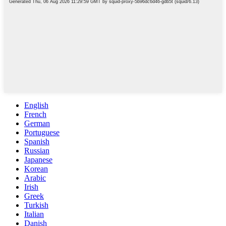
English
French
German
Portuguese
Spanish
Russian
Japanese
Korean
Arabic
Irish
Greek
Turkish
Italian
Danish