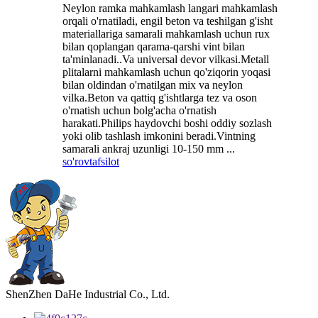
Neylon ramka mahkamlash langari mahkamlash
orqali o'rnatiladi, engil beton va teshilgan g'isht
materiallariga samarali mahkamlash uchun rux
bilan qoplangan qarama-qarshi vint bilan
ta'minlanadi..Va universal devor vilkasi.Metall
plitalarni mahkamlash uchun qo'ziqorin yoqasi
bilan oldindan o'rnatilgan mix va neylon
vilka.Beton va qattiq g'ishtlarga tez va oson
o'rnatish uchun bolg'acha o'rnatish
harakati.Philips haydovchi boshi oddiy sozlash
yoki olib tashlash imkonini beradi.Vintning
samarali ankraj uzunligi 10-150 mm ...
so'rov
tafsilot
ShenZhen DaHe Industrial Co., Ltd.