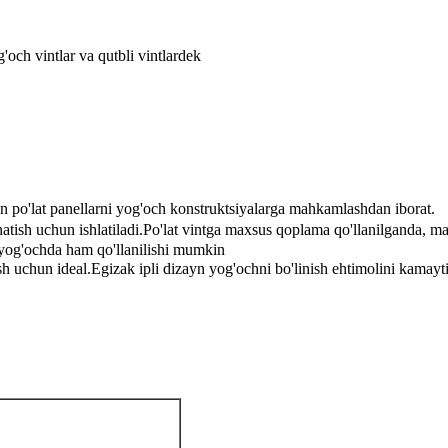
'och vintlar va qutbli vintlardek
n po'lat panellarni yog'och konstruktsiyalarga mahkamlashdan iborat.
natish uchun ishlatiladi.Po'lat vintga maxsus qoplama qo'llanilganda, 
 yog'ochda ham qo'llanilishi mumkin
h uchun ideal.Egizak ipli dizayn yog'ochni bo'linish ehtimolini kamayti