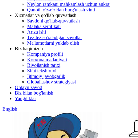
Neylon ramkani mahkamlash uchun ankraj
Qanotli o'z-o'zidan burg'ulash vinti
Xizmatlar va qo'llab-quvvatlash
Savdoni qo'llab-quvvatlash
Malaka sertifikati
Ariza ishi
Tez-tez so'raladigan savollar
Ma'lumotlarni yuklab olish
Biz haqimizda
Kompaniya profili
Korxona madaniyati
Rivojlanish tarixi
Sifat tekshiruvi
Ijtimoiy javobgarlik
Globallashuv strategiyasi
Onlayn zavod
Biz bilan bog'lanish
Yangiliklar
English