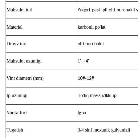
Mahsulot turi
Yuqori-past ipli olti burchakli 
Material
karbonli po'lat
Drayv turi
olti burchakli
Mahsulot uzunligi
1'
'
---4
Vint diametri (mm)
10#-12#
Ip uzunligi
To'liq mavzu
/Ikki ip
Nuqta turi
Igna
Tugatish
3/4 sinf mexanik galvanizli