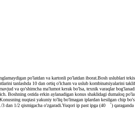
glamaydigan po'latdan va kartonli po'latdan iborat.Bosh uslublari tekis,
larini tanlashda 10 dan ortiq o'lcham va uslub kombinatsiyalarini taklif
da mavjud va qo'shimcha ma'lumot kerak bo'lsa, texnik varaqlar bog'lanadi
mlagich. Boshning ostida erkin aylanadigan konus shaklidagi dumaloq po'
.Konusning nuqtasi yakuniy to'liq bo'lmagan iplardan kesilgan chip bo's
 1/3 dan 1/2 qismigacha o'zgaradi.Yuqori ip past ipga (40 ゜) qaraganda 