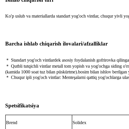
Ko'p uslub va materiallarda standart yog'och vintlar, chuqur yivli yog
Barcha ishlab chiqarish ilovalari/afzalliklar
＊ Standart yog'och vintlardek asosiy foydalanish gofrirovka qilinga
＊ Qutbli tutqichli vintlar metall tom yopish va yog'ochga siding o'r
(kamida 1000 soat tuz bilan püskürtme).bosim bilan ishlov berilgan
＊ Chuqur ipli yog'och vintlar: Menteşalarni qattiq yog'ochlarga ulas
Spetsifikatsiya
Brend
Solidex