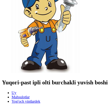
Yuqori-past ipli olti burchakli yuvish boshi
Uy
Mahsulotlar
Yog'och vintlardek