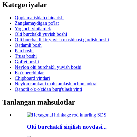
Kategoriyalar
Qoplama ishlab chiqarish
Zanglamaydigan po'lat
Yog'och vintlardek
Olti burchakli yuvish boshi
Olti burchakli kir yuvish mashinasi gardish boshi
Qatlamli bosh
Pan boshi
Truss boshi
Gofret boshi
Neylon olti burchakli yuvish boshi
Ko'r perchinlar
Chipboard vintlari
Neylon ramkani mahkamlash uchun ankraj
Qanotli o'z-o'zidan burg'ulash vinti
Tanlangan mahsulotlar
Olti burchakli siqilish novdasi...