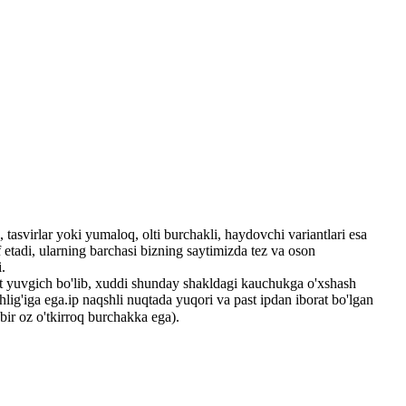
 tasvirlar yoki yumaloq, olti burchakli, haydovchi variantlari esa
 etadi, ularning barchasi bizning saytimizda tez va oson
.
lat yuvgich bo'lib, xuddi shunday shakldagi kauchukga o'xshash
hlig'iga ega.ip naqshli nuqtada yuqori va past ipdan iborat bo'lgan
bir oz o'tkirroq burchakka ega).