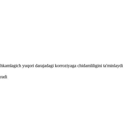
mahkamlagich yuqori darajadagi korroziyaga chidamliligini ta'minlaydi
radi