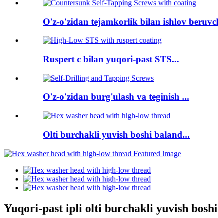
O'z-o'zidan tejamkorlik bilan ishlov beruvch
Ruspert c bilan yuqori-past STS...
O'z-o'zidan burg'ulash va teginish ...
Olti burchakli yuvish boshi baland...
Yuqori-past ipli olti burchakli yuvish boshi