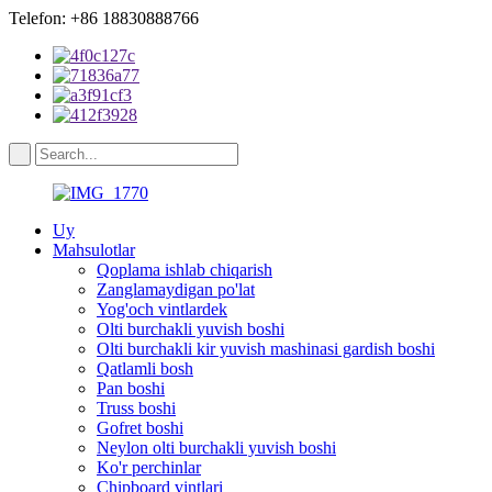
Telefon: +86 18830888766
Uy
Mahsulotlar
Qoplama ishlab chiqarish
Zanglamaydigan po'lat
Yog'och vintlardek
Olti burchakli yuvish boshi
Olti burchakli kir yuvish mashinasi gardish boshi
Qatlamli bosh
Pan boshi
Truss boshi
Gofret boshi
Neylon olti burchakli yuvish boshi
Ko'r perchinlar
Chipboard vintlari