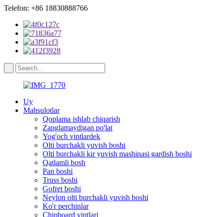
Telefon: +86 18830888766
Uy
Mahsulotlar
Qoplama ishlab chiqarish
Zanglamaydigan po'lat
Yog'och vintlardek
Olti burchakli yuvish boshi
Olti burchakli kir yuvish mashinasi gardish boshi
Qatlamli bosh
Pan boshi
Truss boshi
Gofret boshi
Neylon olti burchakli yuvish boshi
Ko'r perchinlar
Chipboard vintlari