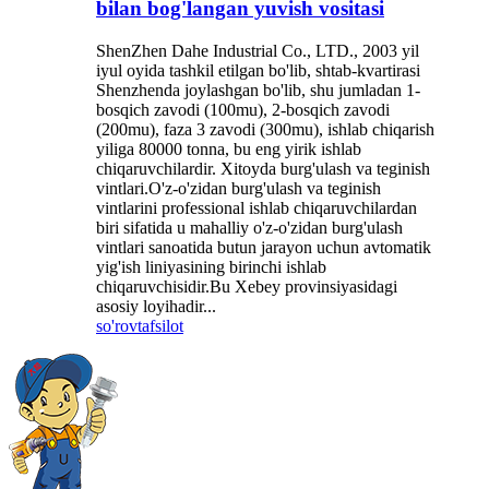
bilan bog'langan yuvish vositasi
ShenZhen Dahe Industrial Co., LTD., 2003 yil
iyul oyida tashkil etilgan bo'lib, shtab-kvartirasi
Shenzhenda joylashgan bo'lib, shu jumladan 1-
bosqich zavodi (100mu), 2-bosqich zavodi
(200mu), faza 3 zavodi (300mu), ishlab chiqarish
yiliga 80000 tonna, bu eng yirik ishlab
chiqaruvchilardir. Xitoyda burg'ulash va teginish
vintlari.O'z-o'zidan burg'ulash va teginish
vintlarini professional ishlab chiqaruvchilardan
biri sifatida u mahalliy o'z-o'zidan burg'ulash
vintlari sanoatida butun jarayon uchun avtomatik
yig'ish liniyasining birinchi ishlab
chiqaruvchisidir.Bu Xebey provinsiyasidagi
asosiy loyihadir...
so'rov
tafsilot