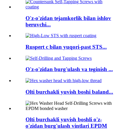
O'z-o'zidan tejamkorlik bilan ishlov
beruvchi...
Ruspert c bilan yuqori-past STS...
O'z-o'zidan burg'ulash va teginish ...
Olti burchakli yuvish boshi baland...
Olti burchakli yuvish boshli o'z-
o'zidan burg'ulash vintlari EPDM