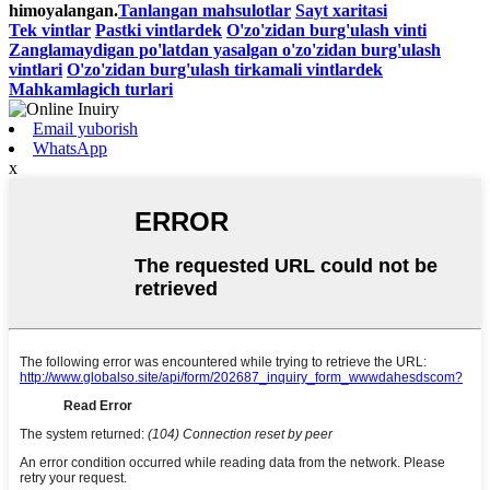
himoyalangan.
Tanlangan mahsulotlar
Sayt xaritasi
Tek vintlar
Pastki vintlardek
O'zo'zidan burg'ulash vinti
Zanglamaydigan po'latdan yasalgan o'zo'zidan burg'ulash
vintlari
O'zo'zidan burg'ulash tirkamali vintlardek
Mahkamlagich turlari
Email yuborish
WhatsApp
x