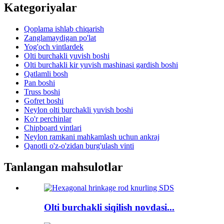
Kategoriyalar
Qoplama ishlab chiqarish
Zanglamaydigan po'lat
Yog'och vintlardek
Olti burchakli yuvish boshi
Olti burchakli kir yuvish mashinasi gardish boshi
Qatlamli bosh
Pan boshi
Truss boshi
Gofret boshi
Neylon olti burchakli yuvish boshi
Ko'r perchinlar
Chipboard vintlari
Neylon ramkani mahkamlash uchun ankraj
Qanotli o'z-o'zidan burg'ulash vinti
Tanlangan mahsulotlar
Olti burchakli siqilish novdasi...