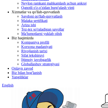
Neylon ramkani mahkamlash uchun ankraj
Qanotli o'z-o'zidan burg'ulash vinti
Xizmatlar va qo'llab-quvvatlash
Savdoni qo'llab-quvvatlash
Malaka sertifikati
Ariza ishi
Tez-tez so'raladigan savollar
Ma'lumotlarni yuklab olish
Biz haqimizda
Kompaniya profili
Korxona madaniyati
Rivojlanish tarixi
Sifat tekshiruvi
Ijtimoiy javobgarlik
Globallashuv strategiyasi
Onlayn zavod
Biz bilan bog'lanish
Yangiliklar
English