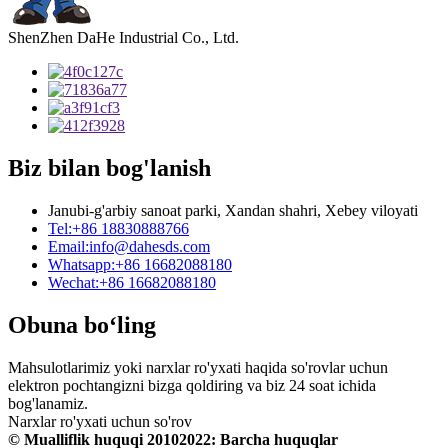
ShenZhen DaHe Industrial Co., Ltd.
Biz bilan bog'lanish
Janubi-g'arbiy sanoat parki, Xandan shahri, Xebey viloyati
Tel:
+86 18830888766
Email:
info@dahesds.com
Whatsapp:
+86 16682088180
Wechat:
+86 16682088180
Obuna bo‘ling
Mahsulotlarimiz yoki narxlar ro'yxati haqida so'rovlar uchun
elektron pochtangizni bizga qoldiring va biz 24 soat ichida
bog'lanamiz.
Narxlar ro'yxati uchun so'rov
© Mualliflik huquqi 20102022: Barcha huquqlar