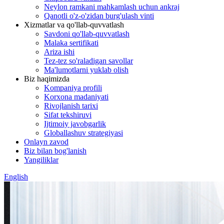
Neylon ramkani mahkamlash uchun ankraj
Qanotli o'z-o'zidan burg'ulash vinti
Xizmatlar va qo'llab-quvvatlash
Savdoni qo'llab-quvvatlash
Malaka sertifikati
Ariza ishi
Tez-tez so'raladigan savollar
Ma'lumotlarni yuklab olish
Biz haqimizda
Kompaniya profili
Korxona madaniyati
Rivojlanish tarixi
Sifat tekshiruvi
Ijtimoiy javobgarlik
Globallashuv strategiyasi
Onlayn zavod
Biz bilan bog'lanish
Yangiliklar
English