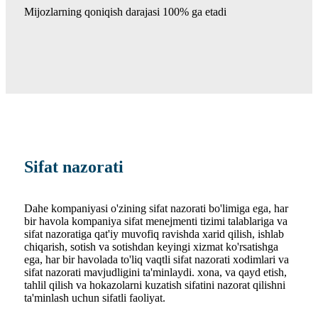
Mijozlarning qoniqish darajasi 100% ga etadi
Sifat nazorati
Dahe kompaniyasi o'zining sifat nazorati bo'limiga ega, har
bir havola kompaniya sifat menejmenti tizimi talablariga va
sifat nazoratiga qat'iy muvofiq ravishda xarid qilish, ishlab
chiqarish, sotish va sotishdan keyingi xizmat ko'rsatishga
ega, har bir havolada to'liq vaqtli sifat nazorati xodimlari va
sifat nazorati mavjudligini ta'minlaydi. xona, va qayd etish,
tahlil qilish va hokazolarni kuzatish sifatini nazorat qilishni
ta'minlash uchun sifatli faoliyat.