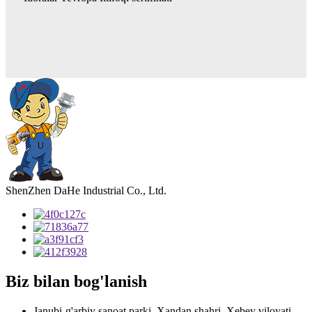
ShenZhen DaHe Industrial Co., Ltd.
Biz bilan bog'lanish
Janubi-g'arbiy sanoat parki, Xandan shahri, Xebey viloyati