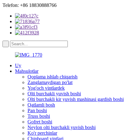
Telefon: +86 18830888766
Uy
Mahsulotlar
Qoplama ishlab chiqarish
Zanglamaydigan po'lat
Yog'och vintlardek
Olti burchakli yuvish boshi
Olti burchakli kir yuvish mashinasi gardish boshi
Qatlamli bosh
Pan boshi
Truss boshi
Gofret boshi
Neylon olti burchakli yuvish boshi
Ko'r perchinlar
Chipboard vintlari