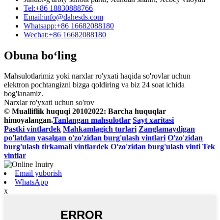
Tel:
+86 18830888766
Email:
info@dahesds.com
Whatsapp:
+86 16682088180
Wechat:
+86 16682088180
Obuna bo‘ling
Mahsulotlarimiz yoki narxlar ro'yxati haqida so'rovlar uchun
elektron pochtangizni bizga qoldiring va biz 24 soat ichida
bog'lanamiz.
Narxlar ro'yxati uchun so'rov
© Mualliflik huquqi 20102022: Barcha huquqlar
himoyalangan.
Tanlangan mahsulotlar
Sayt xaritasi
Pastki vintlardek
Mahkamlagich turlari
Zanglamaydigan
po'latdan yasalgan o'zo'zidan burg'ulash vintlari
O'zo'zidan
burg'ulash tirkamali vintlardek
O'zo'zidan burg'ulash vinti
Tek
vintlar
Email yuborish
WhatsApp
x