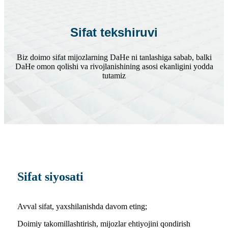
Sifat tekshiruvi
Biz doimo sifat mijozlarning DaHe ni tanlashiga sabab, balki
DaHe omon qolishi va rivojlanishining asosi ekanligini yodda
tutamiz
Sifat siyosati
Avval sifat, yaxshilanishda davom eting;
Doimiy takomillashtirish, mijozlar ehtiyojini qondirish