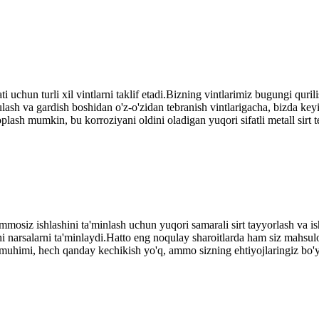
 uchun turli xil vintlarni taklif etadi.Bizning vintlarimiz bugungi quri
g'ulash va gardish boshidan o'z-o'zidan tebranish vintlarigacha, bizda 
oplash mumkin, bu korroziyani oldini oladigan yuqori sifatli metall sirt
ammosiz ishlashini ta'minlash uchun yuqori samarali sirt tayyorlash va
narsalarni ta'minlaydi.Hatto eng noqulay sharoitlarda ham siz mahsulo
uhimi, hech qanday kechikish yo'q, ammo sizning ehtiyojlaringiz bo'yi