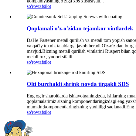
kompaniyasining o'ziga xos xususiyati...
so'rov
tafsilot
Qoplamali o'z-o'zidan tejamkor vintlardek
DaHe Fastener metall qurilish va metall tom yopish sanoati
va qat'iy texnik talablarga javob beradi.O'z-o'zidan bur
mavjud.Bizning metall qurilish vintlarini Ruspert bilan q
metall rux, yuqori sifatli ...
so'rov
tafsilot
Olti burchakli shrink novda tirgakli SDS
Eng og'ir sharoitlarda ishlayotganingizda, ishlarning mu
qoplamalarimiz sizning komponentlaringizdagi eng yaxshi 
mumkin;komponentlaringizning yaxlitligi saqlanadi.Eng m
so'rov
tafsilot