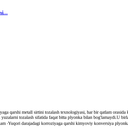
i...
yaga qarshi metall sirtini tozalash texnologiyasi, har bir qatlam orasida
 yuzalarni tozalash sifatida faqat bitta plyonka bilan bog'lamaydi.U bir
atlam ‧Yuqori darajadagi korroziyaga qarshi kimyoviy konversiya plyonk