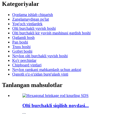
Kategoriyalar
Qoplama ishlab chiqarish
Zanglamaydigan po'lat
Yog'och vintlardek
Olti burchakli yuvish boshi
Olti burchakli kir yuvish mashinasi gardish boshi
Qatlamli bosh
Pan boshi
Truss boshi
Gofret boshi
Neylon olti burchakli yuvish boshi
Ko'r perchinlar
Chipboard vintlari
Neylon ramkani mahkamlash uchun ankraj
Qanotli o'z-o'zidan burg'ulash vinti
Tanlangan mahsulotlar
Olti burchakli siqilish novdasi...