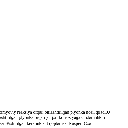
 kimyoviy reaksiya orqali birlashtirilgan plyonka hosil qiladi.U
lashtirilgan plyonka orqali yuqori korroziyaga chidamlilikni
asi ‧Pishirilgan keramik sirt qoplamasi Ruspert Coa