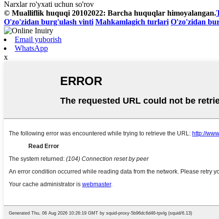
Narxlar ro'yxati uchun so'rov
© Mualliflik huquqi 20102022: Barcha huquqlar himoyalangan.
O'zo'zidan burg'ulash vinti
Mahkamlagich turlari
O'zo'zidan bur
Email yuborish
WhatsApp
x