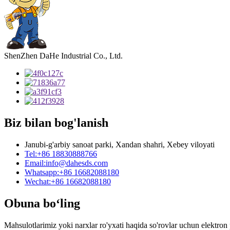
ShenZhen DaHe Industrial Co., Ltd.
Biz bilan bog'lanish
Janubi-g'arbiy sanoat parki, Xandan shahri, Xebey viloyati
Tel:
+86 18830888766
Email:
info@dahesds.com
Whatsapp:
+86 16682088180
Wechat:
+86 16682088180
Obuna bo‘ling
Mahsulotlarimiz yoki narxlar ro'yxati haqida so'rovlar uchun elektron 