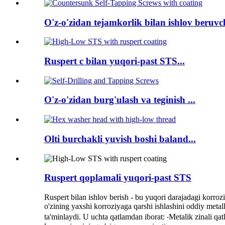
O'z-o'zidan tejamkorlik bilan ishlov beruvch
Ruspert c bilan yuqori-past STS...
O'z-o'zidan burg'ulash va teginish ...
Olti burchakli yuvish boshi baland...
Ruspert qoplamali yuqori-past STS
Ruspert bilan ishlov berish - bu yuqori darajadagi korrozi
o'zining yaxshi korroziyaga qarshi ishlashini oddiy metall
ta'minlaydi. U uchta qatlamdan iborat: ‧Metalik zinali q