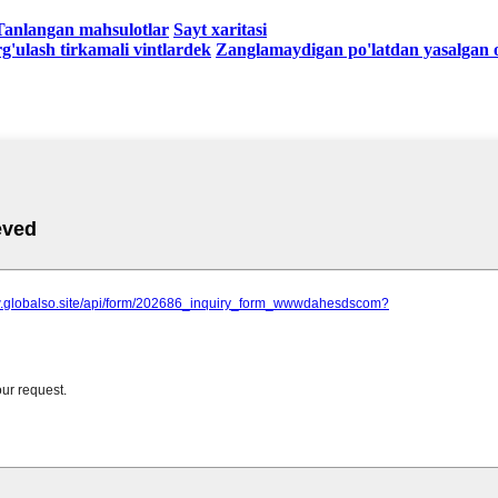
Tanlangan mahsulotlar
Sayt xaritasi
g'ulash tirkamali vintlardek
Zanglamaydigan po'latdan yasalgan o'