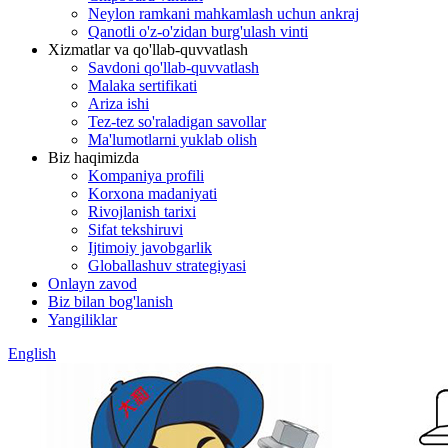
Neylon ramkani mahkamlash uchun ankraj
Qanotli o'z-o'zidan burg'ulash vinti
Xizmatlar va qo'llab-quvvatlash
Savdoni qo'llab-quvvatlash
Malaka sertifikati
Ariza ishi
Tez-tez so'raladigan savollar
Ma'lumotlarni yuklab olish
Biz haqimizda
Kompaniya profili
Korxona madaniyati
Rivojlanish tarixi
Sifat tekshiruvi
Ijtimoiy javobgarlik
Globallashuv strategiyasi
Onlayn zavod
Biz bilan bog'lanish
Yangiliklar
English