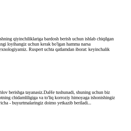
lishning qiyinchiliklariga bardosh berish uchun ishlab chiqilgan
keyingi loyihangiz uchun kerak bo'lgan hamma narsa
 texnologiyamiz. Ruspert uchta qatlamdan iborat: keyinchalik
 ishlov berishga tayanasiz.DaHe tushunadi, shuning uchun biz
tning chidamliligiga va to'liq korroziy himoyaga ishonishingiz
cha - buyurtmalaringiz doimo yetkazib beriladi...