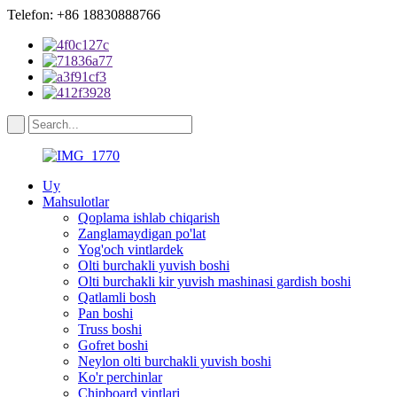
Telefon: +86 18830888766
Uy
Mahsulotlar
Qoplama ishlab chiqarish
Zanglamaydigan po'lat
Yog'och vintlardek
Olti burchakli yuvish boshi
Olti burchakli kir yuvish mashinasi gardish boshi
Qatlamli bosh
Pan boshi
Truss boshi
Gofret boshi
Neylon olti burchakli yuvish boshi
Ko'r perchinlar
Chipboard vintlari