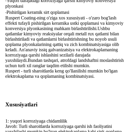
‧Yuqori darajadagi korroziyaga qarshi kimyoviy konversiya
plyonkasi
‧Pishirilgan keramik sirt qoplamasi
Ruspert Coating-ning o'ziga xos xususiyati - o'zaro bog'lash
effekti tufayli pishirilgan keramika ustki qoplamasi va kimyoviy
konversiya plyonkasining mahkam birlashtirilishi.Ushbu
qatlamlar kimyoviy reaksiyalar orqali metall rux qatlami bilan
birlashtiriladi va qatlamlarni birlashtirishning bu noyob usuli
qoplama plyonkalarining qattiq va zich kombinatsiyasiga olib
keladi. An'anaviy issiq galvanizatsiya va elektrokaplamaning
korroziyaga qarshi ishlashini sezilarli darajada
yaxshilaydi.Bundan tashqari, atrofdagi landshaftni moslashtirish
uchun turli xil ranglar taqdim etilishi mumkin.
Ruspert - turli sharoitlarda keng qo'llanilishi mumkin bo'lgan
elektrokaplama va qoplamaning kombinatsiyasi.
Xususiyatlari
1: yuqori korroziyaga chidamlilik
Javob: Turli sharoitlarda korroziyaga qarshi ish faoliyatini
yaxshilashi mumkin bo'lgan elektrokaplama kabi sink qoplama