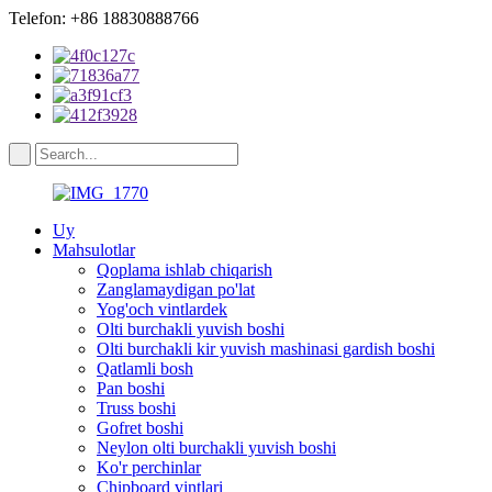
Telefon: +86 18830888766
Uy
Mahsulotlar
Qoplama ishlab chiqarish
Zanglamaydigan po'lat
Yog'och vintlardek
Olti burchakli yuvish boshi
Olti burchakli kir yuvish mashinasi gardish boshi
Qatlamli bosh
Pan boshi
Truss boshi
Gofret boshi
Neylon olti burchakli yuvish boshi
Ko'r perchinlar
Chipboard vintlari