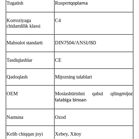
Tugatish
Ruspert
qoplama
Korroziyaga
C4
chidamlilik klassi
Mahsulot standarti
DIN
ANSI
7504/
/ISO
Tasdiqlashlar
CE
Qadoqlash
Mijozning talablari
OEM
Moslashtirishni qabul qiling
mijoz
talabiga binoan
Namuna
Ozod
Kelib chiqqan joyi
Xebey, Xitoy