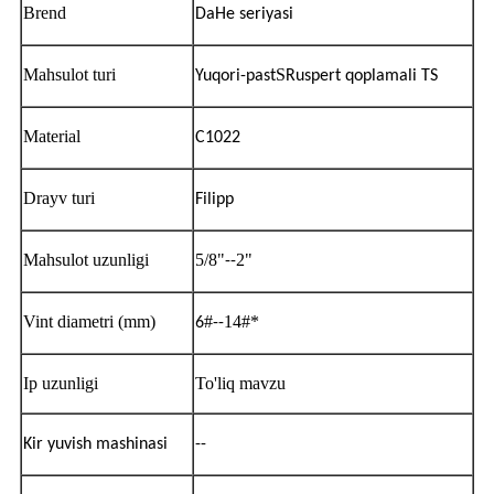
Brend
DaHe seriyasi
Mahsulot turi
S
Yuqori-past
Ruspert qoplamali TS
Material
C1022
Drayv turi
Filipp
Mahsulot uzunligi
5/8"
2"
--
Vint diametri (mm)
#
14#*
6
--
Ip uzunligi
To'liq mavzu
Kir yuvish mashinasi
--