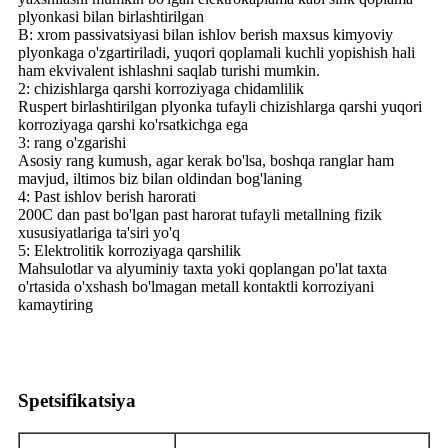
plyonkasi bilan birlashtirilgan
B: xrom passivatsiyasi bilan ishlov berish maxsus kimyoviy
plyonkaga o'zgartiriladi, yuqori qoplamali kuchli yopishish hali
ham ekvivalent ishlashni saqlab turishi mumkin.
2: chizishlarga qarshi korroziyaga chidamlilik
Ruspert birlashtirilgan plyonka tufayli chizishlarga qarshi yuqori
korroziyaga qarshi ko'rsatkichga ega
3: rang o'zgarishi
Asosiy rang kumush, agar kerak bo'lsa, boshqa ranglar ham
mavjud, iltimos biz bilan oldindan bog'laning
4: Past ishlov berish harorati
200C dan past bo'lgan past harorat tufayli metallning fizik
xususiyatlariga ta'siri yo'q
5: Elektrolitik korroziyaga qarshilik
Mahsulotlar va alyuminiy taxta yoki qoplangan po'lat taxta
o'rtasida o'xshash bo'lmagan metall kontaktli korroziyani
kamaytiring
Spetsifikatsiya