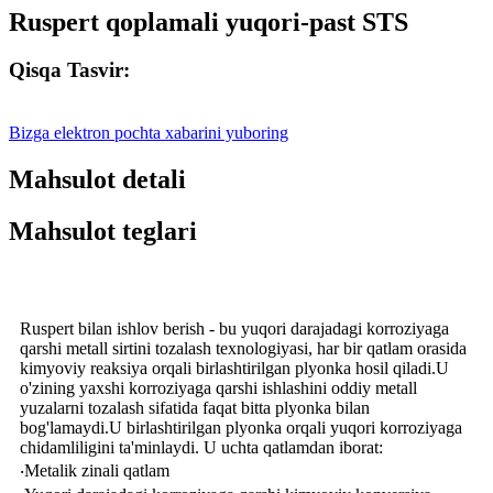
Ruspert qoplamali yuqori-past STS
Qisqa Tasvir:
Bizga elektron pochta xabarini yuboring
Mahsulot detali
Mahsulot teglari
Ruspert bilan ishlov berish - bu yuqori darajadagi korroziyaga
qarshi metall sirtini tozalash texnologiyasi, har bir qatlam orasida
kimyoviy reaksiya orqali birlashtirilgan plyonka hosil qiladi.U
o'zining yaxshi korroziyaga qarshi ishlashini oddiy metall
yuzalarni tozalash sifatida faqat bitta plyonka bilan
bog'lamaydi.U birlashtirilgan plyonka orqali yuqori korroziyaga
chidamliligini ta'minlaydi. U uchta qatlamdan iborat:
‧Metalik zinali qatlam