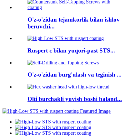
O'z-o'zidan tejamkorlik bilan ishlov
beruvchi...
Ruspert c bilan yuqori-past STS...
O'z-o'zidan burg'ulash va teginish ...
Olti burchakli yuvish boshi baland...