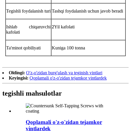
Tegishli foydalanish turi
Tashqi foydalanish uchun javob beradi
Ishlab chiqaruvchi
Yil kafolati
2
kafolati
Ta'minot qobiliyati
Kuniga 100 tonna
Oldingi:
O'z-o'zidan burg'ulash va teginish vintlari
Keyingisi:
Qoplamali o'z-o'zidan tejamkor vintlardek
tegishli mahsulotlar
Qoplamali o'z-o'zidan tejamkor
vintlardek