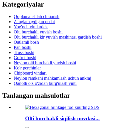
Kategoriyalar
Qoplama ishlab chiqarish
Zanglamaydigan po'lat
Yog'och vintlardek
Olti burchakli yuvish boshi
Olti burchakli kir yuvish mashinasi gardish boshi
Qatlamli bosh
Pan boshi
Truss boshi
Gofret boshi
Neylon olti burchakli yuvish boshi
Ko'r perchinlar
Chipboard vintlari
Neylon ramkani mahkamlash uchun ankraj
Qanotli o'z-o'zidan burg'ulash vinti
Tanlangan mahsulotlar
Olti burchakli siqilish novdasi...