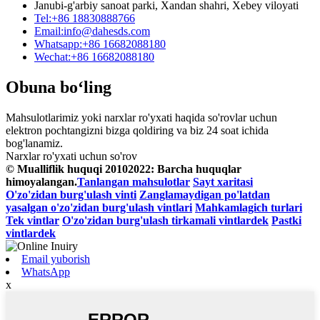
Janubi-g'arbiy sanoat parki, Xandan shahri, Xebey viloyati
Tel:
+86 18830888766
Email:
info@dahesds.com
Whatsapp:
+86 16682088180
Wechat:
+86 16682088180
Obuna bo‘ling
Mahsulotlarimiz yoki narxlar ro'yxati haqida so'rovlar uchun
elektron pochtangizni bizga qoldiring va biz 24 soat ichida
bog'lanamiz.
Narxlar ro'yxati uchun so'rov
© Mualliflik huquqi 20102022: Barcha huquqlar
himoyalangan.
Tanlangan mahsulotlar
Sayt xaritasi
O'zo'zidan burg'ulash vinti
Zanglamaydigan po'latdan
yasalgan o'zo'zidan burg'ulash vintlari
Mahkamlagich turlari
Tek vintlar
O'zo'zidan burg'ulash tirkamali vintlardek
Pastki
vintlardek
Email yuborish
WhatsApp
x