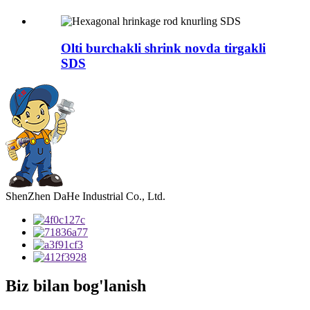
Olti burchakli shrink novda tirgakli
SDS
ShenZhen DaHe Industrial Co., Ltd.
Biz bilan bog'lanish