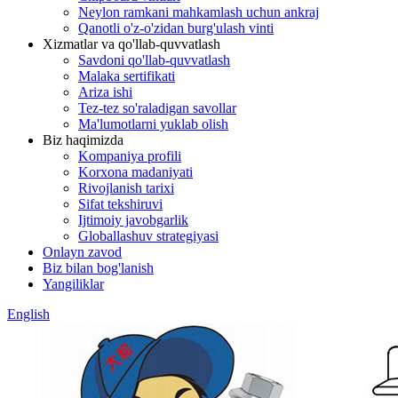
Neylon ramkani mahkamlash uchun ankraj
Qanotli o'z-o'zidan burg'ulash vinti
Xizmatlar va qo'llab-quvvatlash
Savdoni qo'llab-quvvatlash
Malaka sertifikati
Ariza ishi
Tez-tez so'raladigan savollar
Ma'lumotlarni yuklab olish
Biz haqimizda
Kompaniya profili
Korxona madaniyati
Rivojlanish tarixi
Sifat tekshiruvi
Ijtimoiy javobgarlik
Globallashuv strategiyasi
Onlayn zavod
Biz bilan bog'lanish
Yangiliklar
English