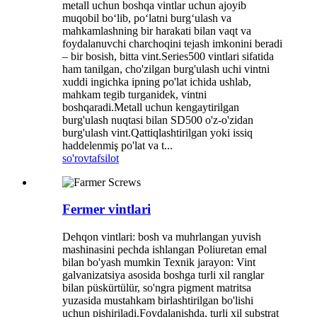
metall uchun boshqa vintlar uchun ajoyib
muqobil bo‘lib, po‘latni burg‘ulash va
mahkamlashning bir harakati bilan vaqt va
foydalanuvchi charchoqini tejash imkonini beradi
– bir bosish, bitta vint.Series500 vintlari sifatida
ham tanilgan, cho'zilgan burg'ulash uchi vintni
xuddi ingichka ipning po'lat ichida ushlab,
mahkam tegib turganidek, vintni
boshqaradi.Metall uchun kengaytirilgan
burg'ulash nuqtasi bilan SD500 o'z-o'zidan
burg'ulash vint.Qattiqlashtirilgan yoki issiq
haddelenmiş po'lat va t...
so'rov
tafsilot
Fermer vintlari
Dehqon vintlari: bosh va muhrlangan yuvish
mashinasini pechda ishlangan Poliuretan emal
bilan bo'yash mumkin Texnik jarayon: Vint
galvanizatsiya asosida boshga turli xil ranglar
bilan püskürtülür, so'ngra pigment matritsa
yuzasida mustahkam birlashtirilgan bo'lishi
uchun pishiriladi.Foydalanishda, turli xil substrat