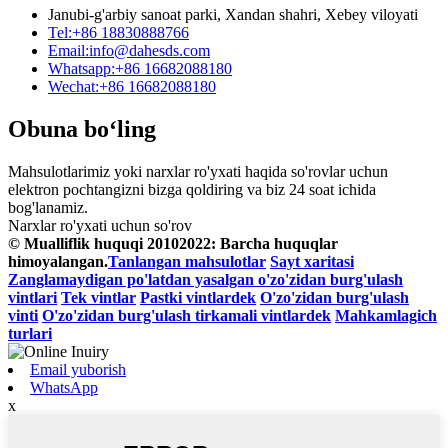
Janubi-g'arbiy sanoat parki, Xandan shahri, Xebey viloyati
Tel:
+86 18830888766
Email:
info@dahesds.com
Whatsapp:
+86 16682088180
Wechat:
+86 16682088180
Obuna bo‘ling
Mahsulotlarimiz yoki narxlar ro'yxati haqida so'rovlar uchun
elektron pochtangizni bizga qoldiring va biz 24 soat ichida
bog'lanamiz.
Narxlar ro'yxati uchun so'rov
© Mualliflik huquqi 20102022: Barcha huquqlar
himoyalangan.
Tanlangan mahsulotlar
Sayt xaritasi
Zanglamaydigan po'latdan yasalgan o'zo'zidan burg'ulash
vintlari
Tek vintlar
Pastki vintlardek
O'zo'zidan burg'ulash
vinti
O'zo'zidan burg'ulash tirkamali vintlardek
Mahkamlagich
turlari
Email yuborish
WhatsApp
x