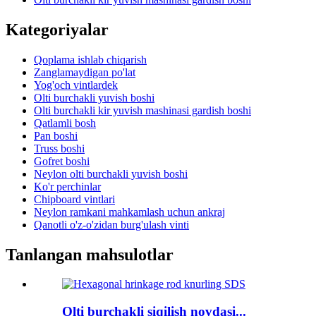
Kategoriyalar
Qoplama ishlab chiqarish
Zanglamaydigan po'lat
Yog'och vintlardek
Olti burchakli yuvish boshi
Olti burchakli kir yuvish mashinasi gardish boshi
Qatlamli bosh
Pan boshi
Truss boshi
Gofret boshi
Neylon olti burchakli yuvish boshi
Ko'r perchinlar
Chipboard vintlari
Neylon ramkani mahkamlash uchun ankraj
Qanotli o'z-o'zidan burg'ulash vinti
Tanlangan mahsulotlar
Olti burchakli siqilish novdasi...