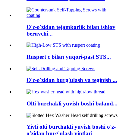
O'z-o'zidan tejamkorlik bilan ishlov
beruvchi...
Ruspert c bilan yuqori-past STS...
O'z-o'zidan burg'ulash va teginish ...
Olti burchakli yuvish boshi baland...
Yivli olti burchakli yuvish boshi o'z-
o'zidan burg'ulash vintlari