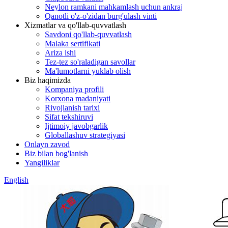
Neylon ramkani mahkamlash uchun ankraj
Qanotli o'z-o'zidan burg'ulash vinti
Xizmatlar va qo'llab-quvvatlash
Savdoni qo'llab-quvvatlash
Malaka sertifikati
Ariza ishi
Tez-tez so'raladigan savollar
Ma'lumotlarni yuklab olish
Biz haqimizda
Kompaniya profili
Korxona madaniyati
Rivojlanish tarixi
Sifat tekshiruvi
Ijtimoiy javobgarlik
Globallashuv strategiyasi
Onlayn zavod
Biz bilan bog'lanish
Yangiliklar
English