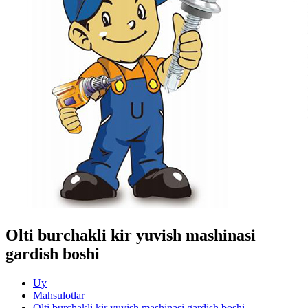
Olti burchakli kir yuvish mashinasi
gardish boshi
Uy
Mahsulotlar
Olti burchakli kir yuvish mashinasi gardish boshi