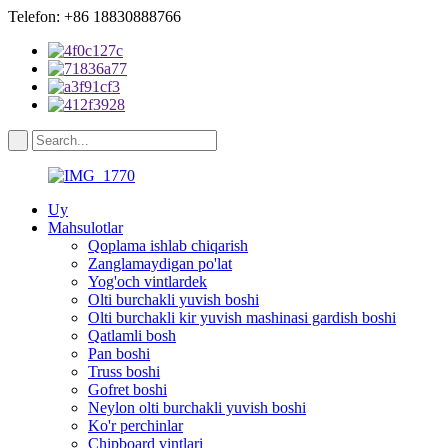
Telefon: +86 18830888766
Uy
Mahsulotlar
Qoplama ishlab chiqarish
Zanglamaydigan po'lat
Yog'och vintlardek
Olti burchakli yuvish boshi
Olti burchakli kir yuvish mashinasi gardish boshi
Qatlamli bosh
Pan boshi
Truss boshi
Gofret boshi
Neylon olti burchakli yuvish boshi
Ko'r perchinlar
Chipboard vintlari