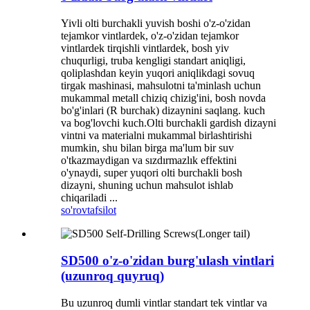
Yivli olti burchakli yuvish boshi o'z-o'zidan
tejamkor vintlardek, o'z-o'zidan tejamkor
vintlardek tirqishli vintlardek, bosh yiv
chuqurligi, truba kengligi standart aniqligi,
qoliplashdan keyin yuqori aniqlikdagi sovuq
tirgak mashinasi, mahsulotni ta'minlash uchun
mukammal metall chiziq chizig'ini, bosh novda
bo'g'inlari (R burchak) dizaynini saqlang. kuch
va bog'lovchi kuch.Olti burchakli gardish dizayni
vintni va materialni mukammal birlashtirishi
mumkin, shu bilan birga ma'lum bir suv
o'tkazmaydigan va sızdırmazlık effektini
o'ynaydi, super yuqori olti burchakli bosh
dizayni, shuning uchun mahsulot ishlab
chiqariladi ...
so'rov
tafsilot
SD500 o'z-o'zidan burg'ulash vintlari
(uzunroq quyruq)
Bu uzunroq dumli vintlar standart tek vintlar va