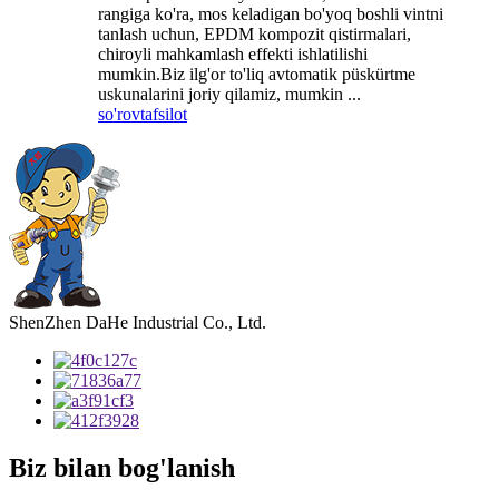
rangiga ko'ra, mos keladigan bo'yoq boshli vintni
tanlash uchun, EPDM kompozit qistirmalari,
chiroyli mahkamlash effekti ishlatilishi
mumkin.Biz ilg'or to'liq avtomatik püskürtme
uskunalarini joriy qilamiz, mumkin ...
so'rov
tafsilot
ShenZhen DaHe Industrial Co., Ltd.
Biz bilan bog'lanish